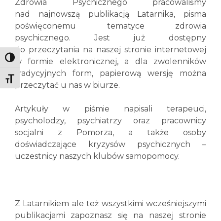
Zdrowia Psychicznego pracowaliśmy
nad najnowszą publikacją Latarnika, pisma
poświęconemu tematyce zdrowia
psychicznego.
Jest już dostępny
do przeczytania na naszej stronie internetowej
Toggle High Contrast
w formie elektronicznej, a dla zwolenników
tradycyjnych form, papierową wersję można
Toggle Font size
przeczytać u nas w biurze.
Artykuły w piśmie napisali terapeuci,
psycholodzy, psychiatrzy oraz pracownicy
socjalni z Pomorza, a także osoby
doświadczające kryzysów psychicznych –
uczestnicy naszych klubów samopomocy.
Z Latarnikiem ale też wszystkimi wcześniejszymi
publikacjami zapoznasz się na naszej stronie